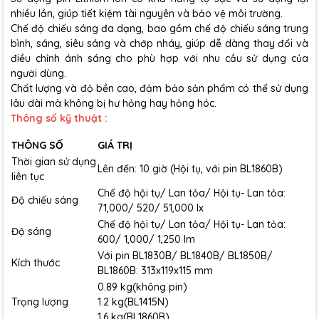
nhiều lần, giúp tiết kiệm tài nguyên và bảo vệ môi trường.
Chế độ chiếu sáng đa dạng, bao gồm chế độ chiếu sáng trung
bình, sáng, siêu sáng và chớp nháy, giúp dễ dàng thay đổi và
điều chỉnh ánh sáng cho phù hợp với nhu cầu sử dụng của
người dùng.
Chất lượng và độ bền cao, đảm bảo sản phẩm có thể sử dụng
lâu dài mà không bị hư hỏng hay hỏng hóc.
Thông số kỹ thuật :
THÔNG SỐ
GIÁ TRỊ
Thời gian sử dụng
Lên đến: 10 giờ (Hội tụ, với pin BL1860B)
liên tục
Chế độ hội tụ/ Lan tỏa/ Hội tụ- Lan tỏa:
Độ chiếu sáng
71,000/ 520/ 51,000 lx
Chế độ hội tụ/ Lan tỏa/ Hội tụ- Lan tỏa:
Độ sáng
600/ 1,000/ 1,250 lm
Với pin BL1830B/ BL1840B/ BL1850B/
Kích thước
BL1860B: 313x119x115 mm
0.89 kg(không pin)
Trọng lượng
1.2 kg(BL1415N)
1.6 kg(BL1860B)