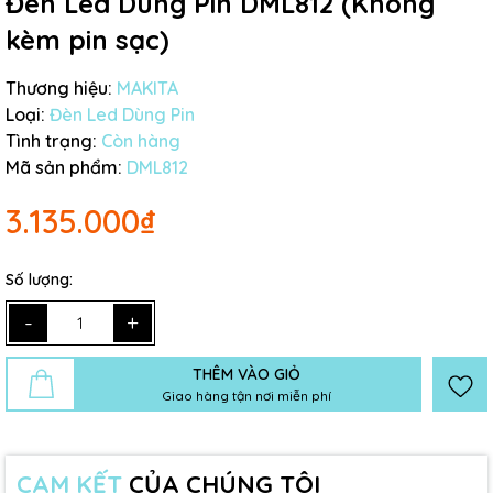
Đèn Led Dùng Pin DML812 (Không
kèm pin sạc)
Thương hiệu:
MAKITA
Loại:
Đèn Led Dùng Pin
Tình trạng:
Còn hàng
Mã sản phẩm:
DML812
3.135.000₫
Số lượng:
-
+
THÊM VÀO GIỎ
Giao hàng tận nơi miễn phí
CAM KẾT
CỦA CHÚNG TÔI