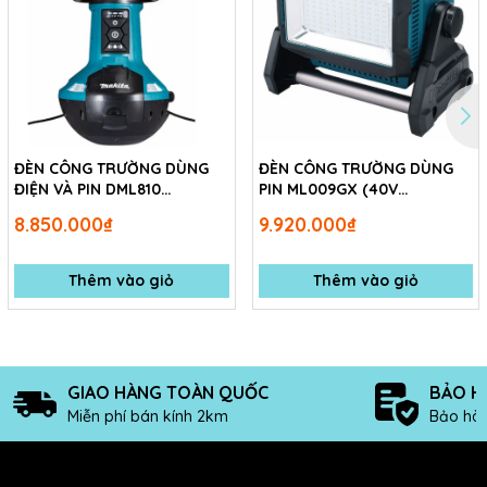
ĐÈN CÔNG TRƯỜNG DÙNG
ĐÈN CÔNG TRƯỜNG DÙNG
ĐIỆN VÀ PIN DML810
PIN ML009GX (40V
(18V/14.4V/AC) Không kèm
MAX/18V/14.4V) Không kèm
8.850.000₫
9.920.000₫
pin sạc
pin sạc
Thêm vào giỏ
Thêm vào giỏ
GIAO HÀNG TOÀN QUỐC
BẢO H
Miễn phí bán kính 2km
Bảo hàn