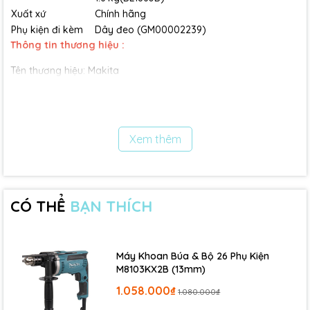
Xuất xứ
Chính hãng
Phụ kiện đi kèm
Dây đeo (GM00002239)
Thông tin thương hiệu :
Tên thương hiệu: Makita
Xuất xứ thương hiệu: Nhật Bản
Lĩnh vực hoạt động: sản xuất các sản phẩm công nghiệp, dụng
cụ cầm tay và thiết bị điện
Xem thêm
Được thành lập bởi Mosaburo Makita với mong muốn sản xuất
ra các sản phẩm công nghiệp chất lượng cao để giúp người
lao động làm việc hiệu quả hơn
CÓ THỂ
BẠN THÍCH
Makita là một trong những thương hiệu hàng đầu trong ngành
công nghiệp, được đánh giá cao bởi chất lượng sản phẩm và
độ bền của chúng.
Máy Khoan Búa & Bộ 26 Phụ Kiện
M8103KX2B (13mm)
1.058.000₫
1.080.000₫