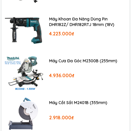
Máy Khoan Đa Năng Dùng Pin
DHR182Z/ DHR182RTJ 18mm (18V)
4.223.000₫
Máy Cưa Đa Góc M2300B (255mm)
4.936.000₫
Máy Cắt Sắt M2401B (355mm)
2.918.000₫