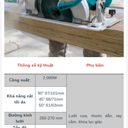
Thông số kỹ thuật
Phụ kiện
2,000W
C
ông suất:
90":97/101mm
Khả năng cắt
45":68/71mm
tối đa
50":61/63mm
Đường kính
Lưỡi cưa, thước dẫn, tay
260-270 mm
lưỡi
cầm, khóa lục giác
Tốc độ