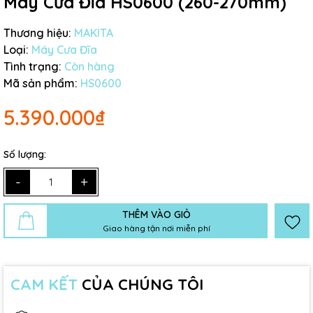
Máy Cưa Đĩa HS0600 (260-270mm)
Thương hiệu:
MAKITA
Loại:
Máy Cưa Đĩa
Tình trạng:
Còn hàng
Mã sản phẩm:
HS0600
5.390.000₫
Số lượng:
-
+
THÊM VÀO GIỎ
Giao hàng tận nơi miễn phí
CAM KẾT
CỦA CHÚNG TÔI