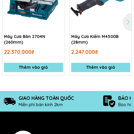
Máy Cưa Bàn 2704N
Máy Cưa Kiếm M4500B
(260mm)
(28mm)
22.370.000₫
2.247.000₫
Thêm vào giỏ
Thêm vào giỏ
GIAO HÀNG TOÀN QUỐC
BẢO H
Miễn phí bán kính 2km
Bảo hàn