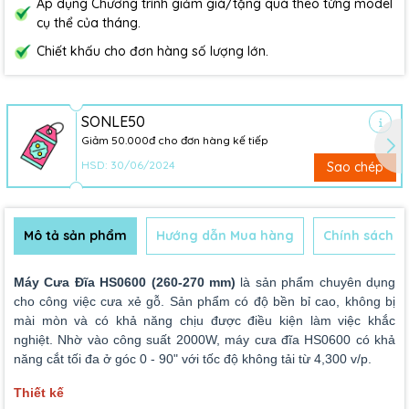
Áp dụng Chương trình giảm giá/tặng quà theo từng model
cụ thể của tháng.
Chiết khấu cho đơn hàng số lượng lớn.
SONLE50
Giảm 50.000đ cho đơn hàng kế tiếp
HSD: 30/06/2024
Sao chép
Mô tả sản phẩm
Hướng dẫn Mua hàng
Chính sách B
Máy Cưa Đĩa HS0600 (260-270 mm)
là sản phẩm chuyên dụng
cho công việc cưa xẻ gỗ.
Sản phẩm
có độ bền bỉ cao, không bị
mài mòn và có khả năng chịu được điều kiện làm việc khắc
nghiệt.
Nhờ vào công suất 2000W, máy cưa đĩa HS0600
có khả
năng cắt tối đa ở góc 0 - 90" với tốc độ không tải từ 4,300 v/p.
Thiết kế