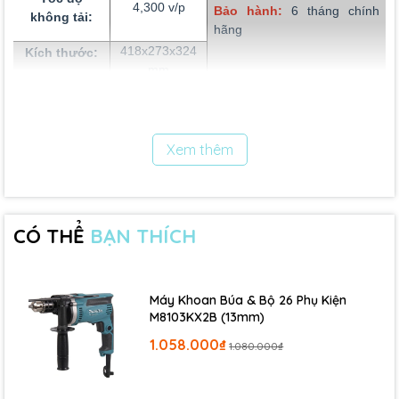
4,300 v/p
Bảo hành:
6 tháng chính
không tải:
hãng
418x273x324
Kích thước:
mm
Trọng lượng:
6.9 kg
Dây dẫn
2.5 m
Xem thêm
điện
Lý do bạn nên mua Máy cưa đĩa Makita HS0600?
- Được làm từ chất liệu hợp kim rắn chắc, vỏ cách điện tốt, tay
cầm nhựa chắc chắn, chống va chạm và không hoen gỉ.
CÓ THỂ
BẠN THÍCH
- Hoạt động mạnh mẽ đem lại hiệu quả cao.
- Thiết kế đẹp, dễ bảo quản, bảo dưỡng, vận chuyển.
Máy Khoan Búa & Bộ 26 Phụ Kiện
M8103KX2B (13mm)
**Khuyến nghị:
1.058.000₫
1.080.000₫
Sử dụng dụng cụ điện cầm tay chính hãng là tăng thêm sự
an toàn, tin tưởng và tiết kiệm cho người dùng, mang lại
hiệu quả cao trong công việc.