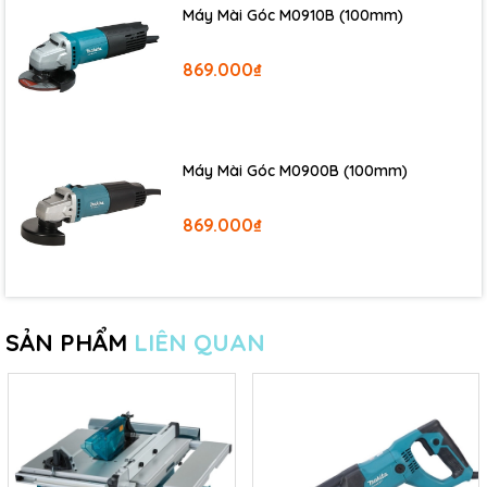
Máy Mài Góc M0910B (100mm)
Mọi nhu cầu xin liên hệ:
869.000₫
0899.899.266
để tư vấn và đặt hàng
nhanh chóng.
Máy Mài Góc M0900B (100mm)
21 Yên Bái 2, Phường Phố Huế, Quận Hai Bà Trưng,
869.000₫
Hà Nội
SẢN PHẨM
LIÊN QUAN