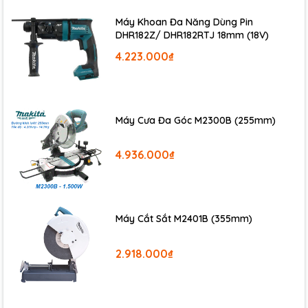
- Khuyến cáo sử dụng đồ bảo hộ khi đang sử dụng máy.
Máy Khoan Đa Năng Dùng Pin
- Kiểm tra máy trước khi sử dụng để phòng trường hợp máy bị kẹt
DHR182Z/ DHR182RTJ 18mm (18V)
hay các bộ phận bị rạn nứt để bảo đảm an toàn cho người sử
4.223.000₫
dụng.
- Sau khi sử dụng, người dùng cần làm sạch máy bằng cọ mềm
hoặc dùng máy thổi gió để thổi sạch bụi trên máy thường xuyên.
- Nên đưa máy đi kiểm tra định kì thường xuyên để kéo dài tuổi
thọ cho máy.
Máy Cưa Đa Góc M2300B (255mm)
Mua Máy Cưa Đĩa Makita HS0600 chính hãng ở đâu?
4.936.000₫
Makita Việt Nam
là thương hiệu hàng đầu về dòng sản phẩm
máy công nghiệp với sản phẩm
Máy cưa đĩa HS0600
, với
phương châm hoạt động cung cấp các dịch vụ hậu mãi một cách
nhanh chóng, nhờ vào đó mà hiện đang đứng vị trí số 1 ở Việt
Máy Cắt Sắt M2401B (355mm)
Nam. Sản phẩm chính hãng hiện được giới thiệu chính thức trên
trang web www.makitasonle.com.
Quý Doanh nghiệp, Quý khách
2.918.000₫
hàng có nhu cầu mua hàng chính hãng, hãy đến với
Công ty
TNHH Thương mại Sơn Lệ
- Đại lý phân phối chính thức &
Trung tâm Bảo hành Ủy nhiệm của
MAKITA & MAKTEC
tại Việt
Nam.