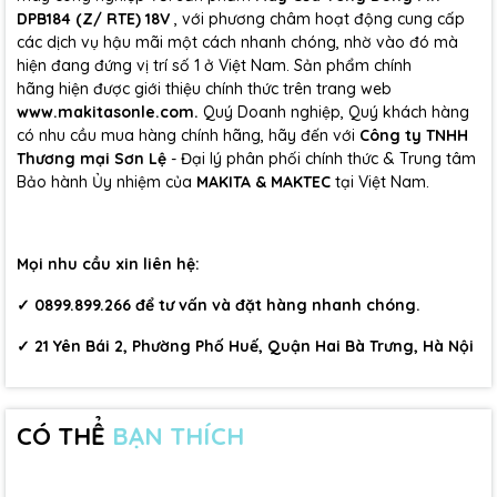
DPB184 (Z/ RTE) 18V
, với phương châm hoạt động cung cấp
các dịch vụ hậu mãi một cách nhanh chóng, nhờ vào đó mà
hiện đang đứng vị trí số 1 ở Việt Nam. Sản phẩm chính
hãng hiện được giới thiệu chính thức trên trang web
www.makitasonle.com.
Quý Doanh nghiệp, Quý khách hàng
có nhu cầu mua hàng chính hãng, hãy đến với
Công ty TNHH
Thương mại Sơn Lệ
- Đại lý phân phối chính thức & Trung tâm
Bảo hành Ủy nhiệm của
MAKITA & MAKTEC
tại Việt Nam.
Mọi nhu cầu xin liên hệ:
✓
0899.899.266
để tư vấn và đặt hàng nhanh chóng.
✓
21 Yên Bái 2, Phường Phố Huế, Quận Hai Bà Trưng, Hà Nội
CÓ THỂ
BẠN THÍCH