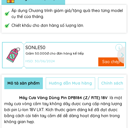
Áp dụng Chương trình giảm giá/tặng quà theo từng model
cụ thể của tháng.
Chiết khấu cho đơn hàng số lượng lớn.
SONLE50
Giảm 50.000đ cho đơn hàng kế tiếp
HSD: 30/06/2024
Sao chép
Mô tả sản phẩm
Hướng dẫn Mua hàng
Chính sách B
Máy Cưa Vòng Dùng Pin DPB184 (Z/ RTE) 18V
là một
máy cưa vòng cầm tay không dây được cung cấp năng lượng
bởi pin Li-Ion 18V LXT. Kích thước giảm đáng kể đã đạt được
bằng cách cải tiến tay cầm để dễ dàng hoạt động hơn trong
không gian hẹp.