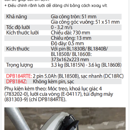
+ Điều chỉnh rãnh lưỡi dễ dàng chỉ bằng cách xoay vít.