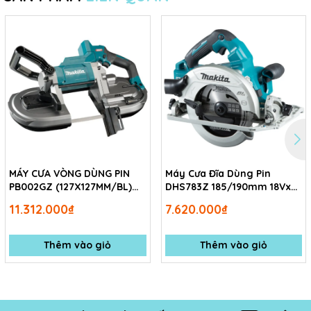
MÁY CƯA VÒNG DÙNG PIN
Máy Cưa Đĩa Dùng Pin
PB002GZ (127X127MM/BL)
DHS783Z 185/190mm 18Vx2
(40Vmax) Không kèm pin
( Không bao gồm pin, sạc )
11.312.000₫
7.620.000₫
sạc
Thêm vào giỏ
Thêm vào giỏ