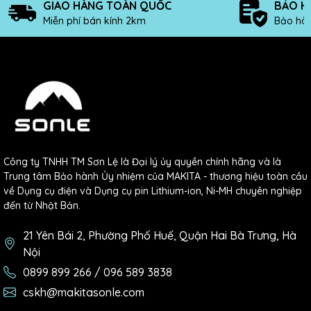
GIAO HÀNG TOÀN QUỐC
BẢO H
Miễn phí bán kính 2km
Bảo hàn
Công ty TNHH TM Sơn Lệ là Đại lý ủy quyền chính hãng và là
Trung tâm Bảo hành Ủy nhiệm của MAKITA - thương hiệu toàn cầu
về Dụng cụ điện và Dụng cụ pin Lithium-ion, Ni-MH chuyên nghiệp
đến từ Nhật Bản.
21 Yên Bái 2, Phường Phố Huế, Quận Hai Bà Trưng, Hà
Nội
0899 899 266 / 096 589 3838
cskh@makitasonle.com