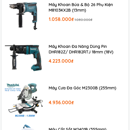
Máy Khoan Búa & Bộ 26 Phụ Kiện
M8103KX2B (13mm)
1.058.000₫
1.080.000₫
Máy Khoan Đa Năng Dùng Pin
DHR182Z/ DHR182RTJ 18mm (18V)
4.223.000₫
Máy Cưa Đa Góc M2300B (255mm)
4.936.000₫
Máy Cắt Sắt M2401B (355mm)