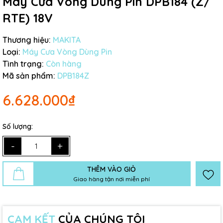
Máy Cưa Vòng Dùng Pin DPB184 (Z/
RTE) 18V
Thương hiệu:
MAKITA
Loại:
Máy Cưa Vòng Dùng Pin
Tình trạng:
Còn hàng
Mã sản phẩm:
DPB184Z
6.628.000₫
Số lượng:
-
+
THÊM VÀO GIỎ
Giao hàng tận nơi miễn phí
CAM KẾT
CỦA CHÚNG TÔI