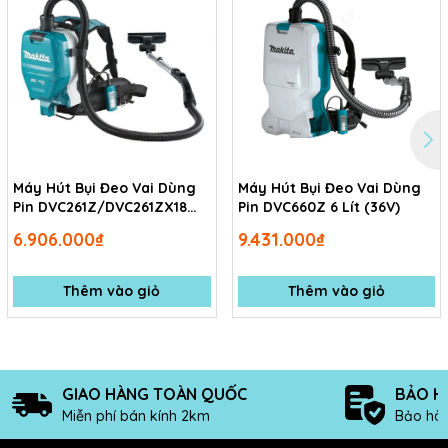
Máy Hút Bụi Đeo Vai Dùng
Máy Hút Bụi Đeo Vai Dùng
Pin DVC261Z/DVC261ZX18
Pin DVC660Z 6 Lít (36V)
(18Vx2/HEPA/BL) Không
6.906.000₫
9.431.000₫
kèm pin sạc
Thêm vào giỏ
Thêm vào giỏ
GIAO HÀNG TOÀN QUỐC
BẢO H
Miễn phí bán kính 2km
Bảo hàn