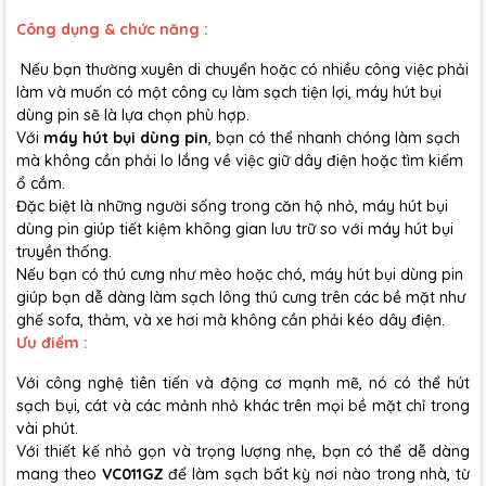
Công dụng & chức năng :
Nếu bạn thường xuyên di chuyển hoặc có nhiều công việc phải
làm và muốn có một công cụ làm sạch tiện lợi, máy hút bụi
dùng pin sẽ là lựa chọn phù hợp.
Với
máy hút bụi dùng pin
, bạn có thể nhanh chóng làm sạch
mà không cần phải lo lắng về việc giữ dây điện hoặc tìm kiếm
ổ cắm.
Đặc biệt là những người sống trong căn hộ nhỏ, máy hút bụi
dùng pin giúp tiết kiệm không gian lưu trữ so với máy hút bụi
truyền thống.
Nếu bạn có thú cưng như mèo hoặc chó, máy hút bụi dùng pin
giúp bạn dễ dàng làm sạch lông thú cưng trên các bề mặt như
ghế sofa, thảm, và xe hơi mà không cần phải kéo dây điện.
Ưu điểm :
Với công nghệ tiên tiến và động cơ mạnh mẽ, nó có thể hút
sạch bụi, cát và các mảnh nhỏ khác trên mọi bề mặt chỉ trong
vài phút.
Với thiết kế nhỏ gọn và trọng lượng nhẹ, bạn có thể dễ dàng
mang theo
VC011GZ
để làm sạch bất kỳ nơi nào trong nhà, từ