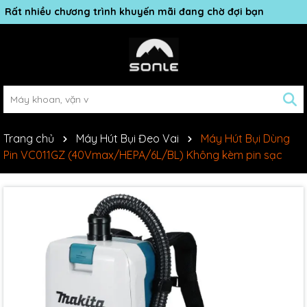
Rất nhiều chương trình khuyến mãi đang chờ đợi bạn
Trang chủ
Máy Hút Bụi Đeo Vai
Máy Hút Bụi Dùng
Pin VC011GZ (40Vmax/HEPA/6L/BL) Không kèm pin sạc