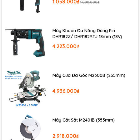
1.058.000₫
1.080.000₫
Máy Khoan Đa Năng Dùng Pin
DHR182Z/ DHR182RTJ 18mm (18V)
4.223.000₫
Máy Cưa Đa Góc M2300B (255mm)
4.936.000₫
Máy Cắt Sắt M2401B (355mm)
2.918.000₫