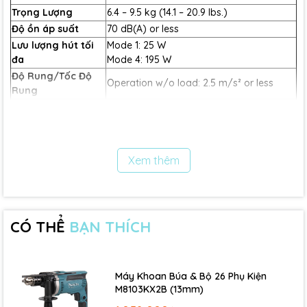
Trọng Lượng
6.4 – 9.5 kg (14.1 – 20.9 lbs.)
Độ ồn áp suất
70 dB(A) or less
Lưu lượng hút tối
Mode 1: 25 W
đa
Mode 4: 195 W
Độ Rung/Tốc Độ
Operation w/o load: 2.5 m/s² or less
Rung
Xuất xứ
Chính hãng
Thông tin thương hiệu :
Tên thương hiệu: Makita
Xem thêm
Xuất xứ: Nhật Bản
Lĩnh vực hoạt động: sản xuất các sản phẩm công nghiệp, dụng
cụ cầm tay và thiết bị điện
Được thành lập bởi Mosaburo Makita với mong muốn sản xuất
ra các sản phẩm công nghiệp chất lượng cao để giúp người
CÓ THỂ
BẠN THÍCH
lao động làm việc hiệu quả hơn
Makita là một trong những thương hiệu hàng đầu trong ngành
công nghiệp, được đánh giá cao bởi chất lượng sản phẩm và
Máy Khoan Búa & Bộ 26 Phụ Kiện
độ bền của chúng.
M8103KX2B (13mm)