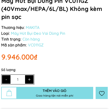
Máy Hút Bụi Dùng Pin VC011GZ
(40Vmax/HEPA/6L/BL) Không kèm
pin sạc
Thương hiệu:
MAKITA
Loại:
Máy Hút Bụi Đeo Vai Dùng Pin
Tình trạng:
Còn hàng
Mã sản phẩm:
VC011GZ
9.946.000₫
Số lượng:
-
+
THÊM VÀO GIỎ
Giao hàng tận nơi miễn phí