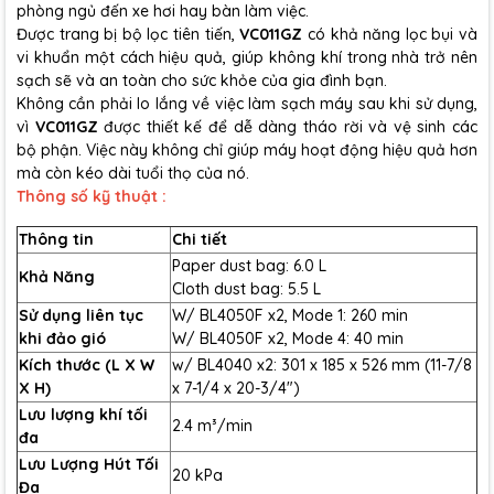
phòng ngủ đến xe hơi hay bàn làm việc.
Được trang bị bộ lọc tiên tiến,
VC011GZ
có khả năng lọc bụi và
vi khuẩn một cách hiệu quả, giúp không khí trong nhà trở nên
sạch sẽ và an toàn cho sức khỏe của gia đình bạn.
Không cần phải lo lắng về việc làm sạch máy sau khi sử dụng,
vì
VC011GZ
được thiết kế để dễ dàng tháo rời và vệ sinh các
bộ phận. Việc này không chỉ giúp máy hoạt động hiệu quả hơn
mà còn kéo dài tuổi thọ của nó.
Thông số kỹ thuật :
Thông tin
Chi tiết
Paper dust bag: 6.0 L
Khả Năng
Cloth dust bag: 5.5 L
Sử dụng liên tục
W/ BL4050F x2, Mode 1: 260 min
khi đảo gió
W/ BL4050F x2, Mode 4: 40 min
Kích thước (L X W
w/ BL4040 x2: 301 x 185 x 526 mm (11-7/8
X H)
x 7-1/4 x 20-3/4″)
Lưu lượng khí tối
2.4 m³/min
đa
Lưu Lượng Hút Tối
20 kPa
Đa