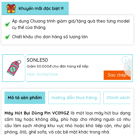
Khuyến mãi đặc biệt !!!
Áp dụng Chương trình giảm giá/tặng quà theo từng model
cụ thể của tháng.
Chiết khấu cho đơn hàng số lượng lớn.
SONLE50
Giảm 50.000đ cho đơn hàng kế tiếp
HSD: 30/06/2024
Sao chép
Mô tả sản phẩm
Hướng dẫn Mua hàng
Chính sách B
Máy Hút Bụi Dùng Pin
VC011GZ
là một loại máy hút bụi dạng
cầm tay hoặc không dây, phù hợp cho những người có nhu
cầu làm sạch những khu vực nhỏ hoặc khó tiếp cận, như góc
phòng, ôtô, ghế sofa, và các bề mặt khác trong nhà.