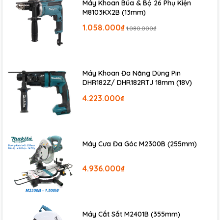
Máy Khoan Búa & Bộ 26 Phụ Kiện
M8103KX2B (13mm)
1.058.000₫
1.080.000₫
Máy Khoan Đa Năng Dùng Pin
DHR182Z/ DHR182RTJ 18mm (18V)
4.223.000₫
Máy Cưa Đa Góc M2300B (255mm)
4.936.000₫
Máy Cắt Sắt M2401B (355mm)