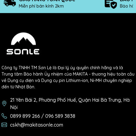
Miễn phí bán kính 2km
Bảo hàn
Công ty TNHH TM Sơn Lệ là Đại lý ủy quyền chính hãng và là
Trung tâm Bảo hành Ủy nhiệm của MAKITA - thương hiệu toàn cầu
về Dụng cụ điện và Dụng cụ pin Lithium-ion, Ni-MH chuyên nghiệp
đến từ Nhật Bản.
21 Yên Bái 2, Phường Phố Huế, Quận Hai Bà Trưng, Hà
Nội
0899 899 266 / 096 589 3838
cskh@makitasonle.com