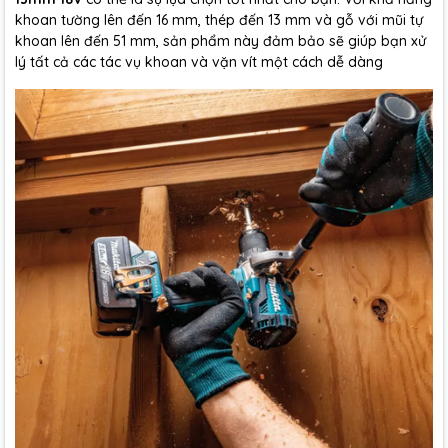
khoan tường lên đến 16 mm, thép đến 13 mm và gỗ với mũi tự
khoan lên đến 51 mm, sản phẩm này đảm bảo sẽ giúp bạn xử
lý tất cả các tác vụ khoan và vặn vít một cách dễ dàng