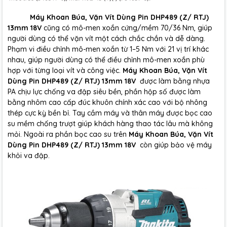
Máy Khoan Búa, Vặn Vít Dùng Pin DHP489 (Z/ RTJ)
13mm 18V
cũng có mô-men xoắn cứng/mềm 70/36 Nm, giúp
người dùng có thể vặn vít một cách chắc chắn và dễ dàng.
Phạm vi điều chỉnh mô-men xoắn từ 1–5 Nm với 21 vị trí khác
nhau, giúp người dùng có thể điều chỉnh mô-men xoắn phù
hợp với từng loại vít và công việc.
Máy Khoan Búa, Vặn Vít
Dùng Pin DHP489 (Z/ RTJ) 13mm 18V
được làm bằng nhựa
PA chịu lực chống va đập siêu bền, phần hộp số được làm
bằng nhôm cao cấp đúc khuôn chính xác cao với bộ nhông
thép cực kỳ bền bỉ. Tay cầm máy và thân máy được bọc cao
su mềm chống trượt giúp khách hàng thao tác lâu mà không
mỏi. Ngoài ra phần bọc cao su trên
Máy Khoan Búa, Vặn Vít
Dùng Pin DHP489 (Z/ RTJ) 13mm 18V
còn giúp bảo vệ máy
khỏi va đập.