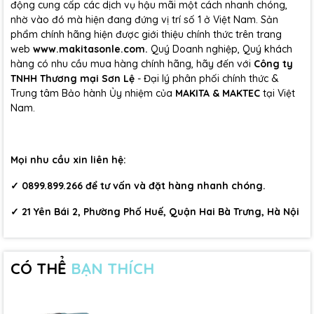
động cung cấp các dịch vụ hậu mãi một cách nhanh chóng,
nhờ vào đó mà hiện đang đứng vị trí số 1 ở Việt Nam. Sản
phẩm chính hãng hiện được giới thiệu chính thức trên trang
web
www.makitasonle.com.
Quý Doanh nghiệp, Quý khách
hàng có nhu cầu mua hàng chính hãng, hãy đến với
Công ty
TNHH Thương mại Sơn Lệ
- Đại lý phân phối chính thức &
Trung tâm Bảo hành Ủy nhiệm của
MAKITA & MAKTEC
tại Việt
Nam.
Mọi nhu cầu xin liên hệ:
✓
0899.899.266
để tư vấn và đặt hàng nhanh chóng.
✓
21 Yên Bái 2, Phường Phố Huế, Quận Hai Bà Trưng, Hà Nội
CÓ THỂ
BẠN THÍCH