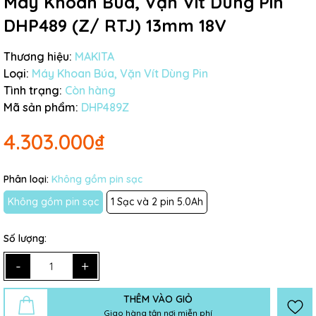
Máy Khoan Búa, Vặn Vít Dùng Pin
DHP489 (Z/ RTJ) 13mm 18V
Thương hiệu:
MAKITA
Loại:
Máy Khoan Búa, Vặn Vít Dùng Pin
Tình trạng:
Còn hàng
Mã sản phẩm:
DHP489Z
4.303.000₫
Phân loại:
Không gồm pin sạc
Không gồm pin sạc
1 Sạc và 2 pin 5.0Ah
Số lượng:
-
+
THÊM VÀO GIỎ
Giao hàng tận nơi miễn phí