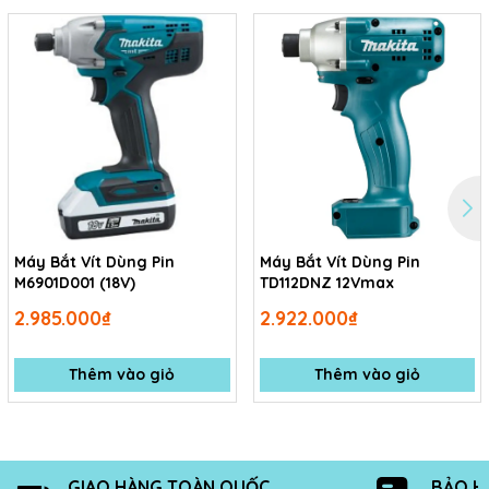
Máy Bắt Vít Dùng Pin
Máy Bắt Vít Dùng Pin
M6901D001 (18V)
TD112DNZ 12Vmax
2.985.000₫
2.922.000₫
Thêm vào giỏ
Thêm vào giỏ
GIAO HÀNG TOÀN QUỐC
BẢO H