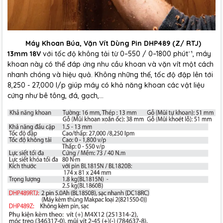
Máy Khoan Búa, Vặn Vít Dùng Pin DHP489 (Z/ RTJ)
13mm 18V
với tốc độ không tải từ 0–550 / 0–1800 phút⁻¹, máy
khoan này có thể đáp ứng nhu cầu khoan và vặn vít một cách
nhanh chóng và hiệu quả. Không những thế, tốc độ đập lên tới
8,250 - 27,000 l/p giúp máy có khả năng khoan các vật liệu
cứng như bê tông, đá, gạch,...