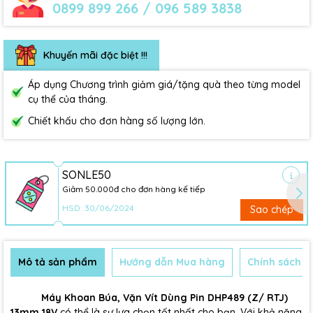
0899 899 266 / 096 589 3838
Khuyến mãi đặc biệt !!!
Áp dụng Chương trình giảm giá/tặng quà theo từng model
cụ thể của tháng.
Chiết khấu cho đơn hàng số lượng lớn.
SONLE50
Giảm 50.000đ cho đơn hàng kế tiếp
HSD: 30/06/2024
Sao chép
Mô tả sản phẩm
Hướng dẫn Mua hàng
Chính sách B
Máy Khoan Búa, Vặn Vít Dùng Pin DHP489 (Z/ RTJ)
13mm 18V
có thể là sự lựa chọn tốt nhất cho bạn. Với khả năng