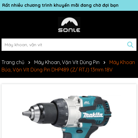
Rất nhiều chương trình khuyến mãi đang chờ đợi bạn
Trang chủ
Máy Khoan, Vặn Vít Dùng Pin
Máy Khoan
Búa, Vặn Vít Dùng Pin DHP489 (Z/ RTJ) 13mm 18V