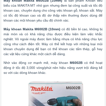
Máy khoan Makita M6002B
(10mm)
là sản phẩm Khoan tiêu
biểu của MAKITA MT nhỏ gọn nhưng đem lại công suất và tốc độ
khoan cao, chuyên dụng cho công việc khoan gỗ, khoan sắt. Máy
có tốc độ khoan cao và độ dơ thấp nên thường được dùng để
khoan các mũi khoan yêu cầu độ chính xác.
Máy khoan Makita M6002B
(10mm)
có độ bền bỉ cao, không bị
mài mòn và có khả năng chịu được điều kiện làm việc khắc
nghiệt. Vỏ ngoài máy được làm bằng nhựa có khả năng chịu lực
cũng như cách điện tốt. Máy có thể kết hợp với những loại mũi
khoan chuyên dụng để bạn có thể khoan các tấm thép, gỗ hay
các vật liệu cứng khác một cách dễ dàng.
Nhờ vào động cơ mạnh mẽ, m
áy khoan
M6002B
có thể hoạt
động ở tốc độ 3,000 vòng/phút nên hiệu năng vượt trội đáng kể
so với các dòng khoan khác.