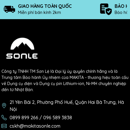
GIAO HÀNG TOÀN QUỐC
BẢO H
Miễn phí bán kính 2km
Bảo hàn
Mọi nhu cầu xin liên hệ:
0899.899.266
để tư vấn và đặt hàng
nhanh chóng.
21 Yên Bái 2, Phường Phố Huế, Quận Hai Bà Trưng,
Hà Nội
Công ty TNHH TM Sơn Lệ là Đại lý ủy quyền chính hãng và là
Trung tâm Bảo hành Ủy nhiệm của MAKITA - thương hiệu toàn cầu
về Dụng cụ điện và Dụng cụ pin Lithium-ion, Ni-MH chuyên nghiệp
đến từ Nhật Bản.
21 Yên Bái 2, Phường Phố Huế, Quận Hai Bà Trưng, Hà
Nội
0899 899 266 / 096 589 3838
cskh@makitasonle.com