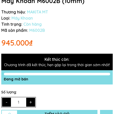
Máy Khoan M6002B (10mm)
Thương hiệu:
MAKITA MT
Loại:
Máy Khoan
Tình trạng:
Còn hàng
Mã sản phẩm:
M6002B
945.000₫
Kết thúc còn:
Chương trình đã kết thúc, hẹn gặp lại trong thời gian sớm nhất!
Đang mở bán
Số lượng:
-
+
THÊM VÀO GIỎ