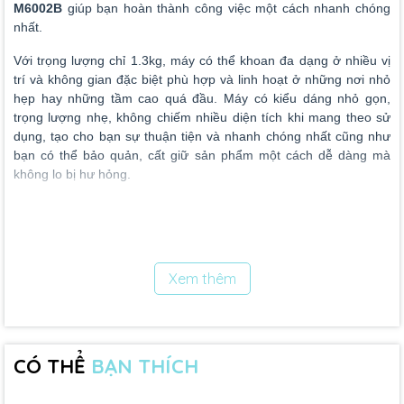
M6002B
giúp bạn hoàn thành công việc một cách nhanh chóng
nhất.
Với trọng lượng chỉ 1.3kg, máy có thể khoan đa dạng ở nhiều vị
trí và không gian đặc biệt phù hợp và linh hoạt ở những nơi nhỏ
hẹp hay những tầm cao quá đầu. Máy có kiểu dáng nhỏ gọn,
trọng lượng nhẹ, không chiếm nhiều diện tích khi mang theo sử
dụng, tạo cho bạn sự thuận tiện và nhanh chóng nhất cũng như
bạn có thể bảo quản, cất giữ sản phẩm một cách dễ dàng mà
không lo bị hư hỏng.
Máy được sản xuất từ chất liệu thép không gỉ, thân máy được
thiết kế từ nhựa tổng hợp, chịu được lực va đập lớn.
Nút công tắc
ngay tay cầm giúp bạn dễ dàng điều khiển
m
áy khoan
M6002B
cũng như kiểm soát đường khoan theo ý mình.
Xem thêm
CÓ THỂ
BẠN THÍCH