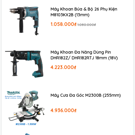
Máy Khoan Búa & Bộ 26 Phụ Kiện
M8103KX2B (13mm)
1.058.000₫
1.080.000₫
Máy Khoan Đa Năng Dùng Pin
DHR182Z/ DHR182RTJ 18mm (18V)
4.223.000₫
Thông số kỹ thuật
Phụ kiện
450W
Công suất:
Máy Cưa Đa Góc M2300B (255mm)
10mm
Thép:
4.936.000₫
Gỗ:
25mm
Máy kèm đầu khoan không
khóa 10.
Tốc độ không
0 - 3,000 v/p