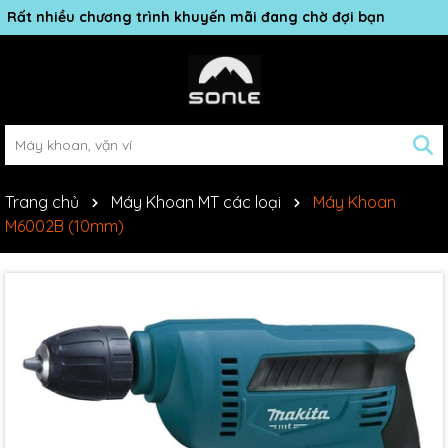
Rất nhiều chương trình khuyến mãi đang chờ đợi bạn
Trang chủ
Máy Khoan MT các loại
Máy Khoan
M6002B (10mm)