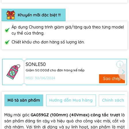
Khuyến mãi đặc biệt !!!
Áp dụng Chương trình giảm giá/tặng quà theo từng model
cụ thể của tháng.
Chiết khấu cho đơn hàng số lượng lớn.
SONLE50
Giảm 50.000đ cho đơn hàng kế tiếp
HSD: 30/06/2024
Sao chép
Mô tả sản phẩm
Hướng dẫn Mua hàng
Chính sách B
Máy mài góc
GA039GZ (100mm) (40Vmax)
công tắc trượt
là
sản phẩm đáng tin cậy và hiệu quả cho công việc mài, cắt và
chà nhám. Với tính di động và sự linh hoạt, sản phẩm là một