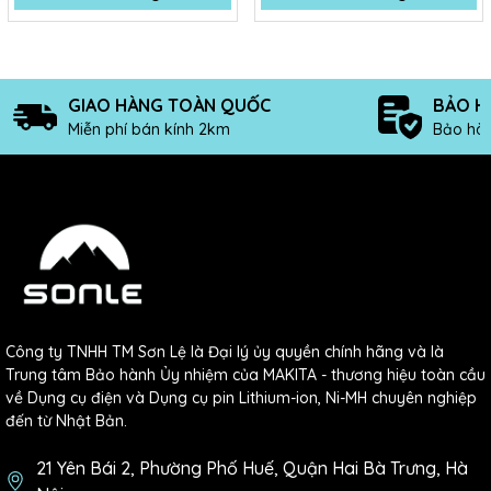
GIAO HÀNG TOÀN QUỐC
BẢO H
Miễn phí bán kính 2km
Bảo hàn
Công ty TNHH TM Sơn Lệ là Đại lý ủy quyền chính hãng và là
Trung tâm Bảo hành Ủy nhiệm của MAKITA - thương hiệu toàn cầu
về Dụng cụ điện và Dụng cụ pin Lithium-ion, Ni-MH chuyên nghiệp
đến từ Nhật Bản.
21 Yên Bái 2, Phường Phố Huế, Quận Hai Bà Trưng, Hà