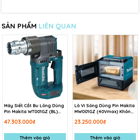
SẢN PHẨM
LIÊN QUAN
Máy Siết Cắt Bu Lông Dùng
Lò Vi Sóng Dùng Pin Makita
Pin Makita WT001GZ (BL)
MW001GZ (40Vmax) Không
(40vmax) Không kèm pin
kèm pin, sạc
47.303.000₫
23.250.000₫
sạc
Thêm vào giỏ
Thêm vào giỏ