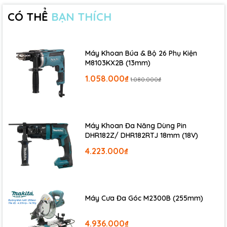
CÓ THỂ
BẠN THÍCH
Máy Khoan Búa & Bộ 26 Phụ Kiện
M8103KX2B (13mm)
1.058.000₫
1.080.000₫
Máy Khoan Đa Năng Dùng Pin
DHR182Z/ DHR182RTJ 18mm (18V)
4.223.000₫
Máy Cưa Đa Góc M2300B (255mm)
4.936.000₫