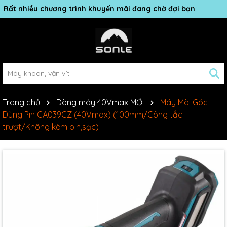
Rất nhiều chương trình khuyến mãi đang chờ đợi bạn
Trang chủ
Dòng máy 40Vmax MỚI
Máy Mài Góc
Dùng Pin GA039GZ (40Vmax) (100mm/Công tắc
trượt/Không kèm pin,sạc)