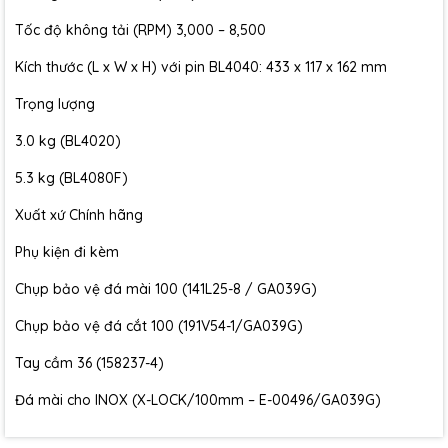
Makita là một trong những thương hiệu hàng đầu trong ngành
Tốc độ không tải (RPM) 3,000 – 8,500
công nghiệp, được đánh giá cao bởi chất lượng sản phẩm và
độ bền của chúng.
Kích thước (L x W x H) với pin BL4040: 433 x 117 x 162 mm
Trọng lượng
3.0 kg (BL4020)
5.3 kg (BL4080F)
Xuất xứ Chính hãng
Phụ kiện đi kèm
Chụp bảo vệ đá mài 100 (141L25-8 / GA039G)
Chụp bảo vệ đá cắt 100 (191V54-1/GA039G)
Tay cầm 36 (158237-4)
Đá mài cho INOX (X-LOCK/100mm – E-00496/GA039G)