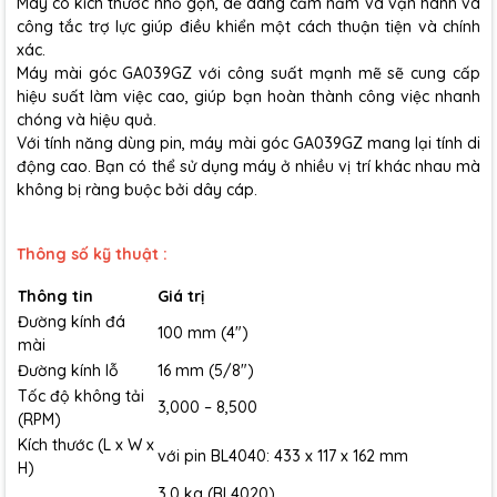
Máy có kích thước nhỏ gọn, dễ dàng cầm nắm và vận hành và
công tắc trợ lực giúp điều khiển một cách thuận tiện và chính
xác.
Máy mài góc GA039GZ với công suất mạnh mẽ sẽ cung cấp
hiệu suất làm việc cao, giúp bạn hoàn thành công việc nhanh
chóng và hiệu quả.
Với tính năng dùng pin, máy mài góc GA039GZ mang lại tính di
động cao. Bạn có thể sử dụng máy ở nhiều vị trí khác nhau mà
không bị ràng buộc bởi dây cáp.
Thông số kỹ thuật :
Thông tin
Giá trị
Đường kính đá
100 mm (4″)
mài
Đường kính lỗ
16 mm (5/8″)
Tốc độ không tải
3,000 – 8,500
(RPM)
Kích thước (L x W x
với pin BL4040: 433 x 117 x 162 mm
H)
3.0 kg (BL4020)