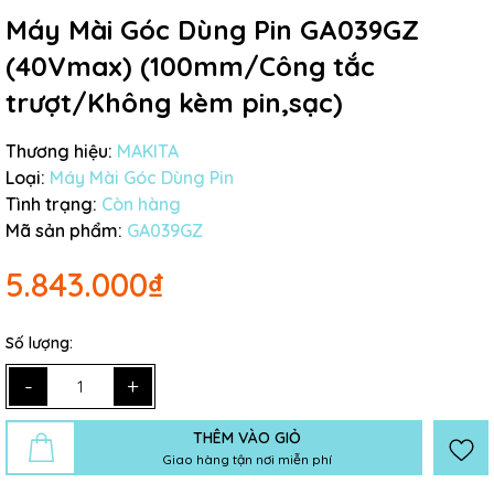
Máy Mài Góc Dùng Pin GA039GZ
(40Vmax) (100mm/Công tắc
trượt/Không kèm pin,sạc)
Thương hiệu:
MAKITA
Loại:
Máy Mài Góc Dùng Pin
Tình trạng:
Còn hàng
Mã sản phẩm:
GA039GZ
5.843.000₫
Số lượng:
-
+
THÊM VÀO GIỎ
Giao hàng tận nơi miễn phí