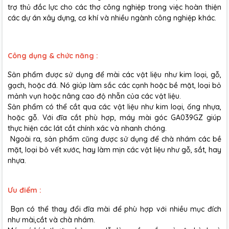
trợ thủ đắc lực cho các thợ công nghiệp trong việc hoàn thiện
các dự án xây dựng, cơ khí và nhiều ngành công nghiệp khác.
Công dụng & chức năng :
Sản phẩm được sử dụng để mài các vật liệu như kim loại, gỗ,
gạch, hoặc đá. Nó giúp làm sắc các cạnh hoặc bề mặt, loại bỏ
mảnh vụn hoặc nâng cao độ nhẵn của các vật liệu.
Sản phẩm có thể cắt qua các vật liệu như kim loại, ống nhựa,
hoặc gỗ. Với đĩa cắt phù hợp, máy mài góc GA039GZ giúp
thực hiện các lát cắt chính xác và nhanh chóng.
Ngoài ra, sản phẩm cũng được sử dụng để chà nhám các bề
mặt, loại bỏ vết xước, hay làm mịn các vật liệu như gỗ, sắt, hay
nhựa.
Ưu điểm :
Bạn có thể thay đổi đĩa mài để phù hợp với nhiều mục đích
như mài,cắt và chà nhám.