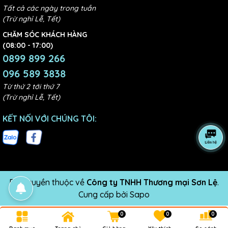
Tất cả các ngày trong tuần
(Trừ nghỉ Lễ, Tết)
CHĂM SÓC KHÁCH HÀNG
(08:00 - 17:00)
0899 899 266
096 589 3838
Từ thứ 2 tới thứ 7
(Trừ nghỉ Lễ, Tết)
KẾT NỐI VỚI CHÚNG TÔI:
Bản quyền thuộc về
Công ty TNHH Thương mại Sơn Lệ
.
Cung cấp bởi
Sapo
0
0
0