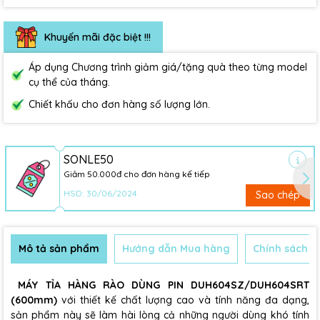
Khuyến mãi đặc biệt !!!
Áp dụng Chương trình giảm giá/tặng quà theo từng model
cụ thể của tháng.
Chiết khấu cho đơn hàng số lượng lớn.
SONLE50
Giảm 50.000đ cho đơn hàng kế tiếp
HSD: 30/06/2024
Sao chép
Mô tả sản phẩm
Hướng dẫn Mua hàng
Chính sách B
MÁY TỈA HÀNG RÀO DÙNG PIN DUH604SZ/DUH604SRT
(600mm)
với thiết kế chất lượng cao và tính năng đa dạng,
sản phẩm này sẽ làm hài lòng cả những người dùng khó tính