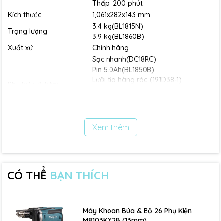
Thấp: 200 phút
Kích thước
1,061x282x143 mm
3.4 kg(BL1815N)
Trọng lượng
3.9 kg(BL1860B)
Xuất xứ
Chính hãng
Sạc nhanh(DC18RC)
Pin 5.0Ah(BL1850B)
Lưỡi tỉa hàng rào (191D38-1)
Phụ kiện đi kèm
Vỏ lưỡi(412769-8)
Khay chứa cỏ(191D33-1)
Kính bảo hộ(195246-2)
Thông tin thương hiệu :
Xem thêm
Tên thương hiệu: Makita
Xuất xứ: Nhật Bản
Lĩnh vực hoạt động: sản xuất các sản phẩm công nghiệp, dụng
cụ cầm tay và thiết bị điện
CÓ THỂ
BẠN THÍCH
Được thành lập bởi Mosaburo Makita với mong muốn sản xuất
ra các sản phẩm công nghiệp chất lượng cao để giúp người
lao động làm việc hiệu quả hơn
Máy Khoan Búa & Bộ 26 Phụ Kiện
Makita là một trong những thương hiệu hàng đầu trong ngành
M8103KX2B (13mm)