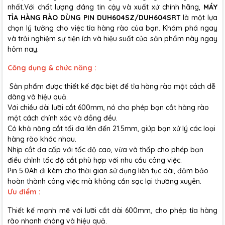
nhất.Với chất lượng đáng tin cậy và xuất xứ chính hãng,
MÁY
TỈA HÀNG RÀO DÙNG PIN DUH604SZ/DUH604SRT
là một lựa
chọn lý tưởng cho việc tỉa hàng rào của bạn. Khám phá ngay
và trải nghiệm sự tiện ích và hiệu suất của sản phẩm này ngay
hôm nay.
Công dụng & chức năng :
Sản phẩm được thiết kế đặc biệt để tỉa hàng rào một cách dễ
dàng và hiệu quả.
Với chiều dài lưỡi cắt 600mm, nó cho phép bạn cắt hàng rào
một cách chính xác và đồng đều.
Có khả năng cắt tối đa lên đến 21.5mm, giúp bạn xử lý các loại
hàng rào khác nhau.
Nhịp cắt đa cấp với tốc độ cao, vừa và thấp cho phép bạn
điều chỉnh tốc độ cắt phù hợp với nhu cầu công việc.
Pin 5.0Ah đi kèm cho thời gian sử dụng liên tục dài, đảm bảo
hoàn thành công việc mà không cần sạc lại thường xuyên.
Ưu điểm :
Thiết kế mạnh mẽ với lưỡi cắt dài 600mm, cho phép tỉa hàng
rào nhanh chóng và hiệu quả.