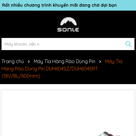
Rất nhiều chương trình khuyến mãi đang chờ đợi bạn
Trang chủ
Máy Tỉa Hàng Rào Dùng Pin
Máy Tỉa
Hàng Rào Dùng Pin DUH604SZ/DUH604SRT
(18V/BL/600mm)