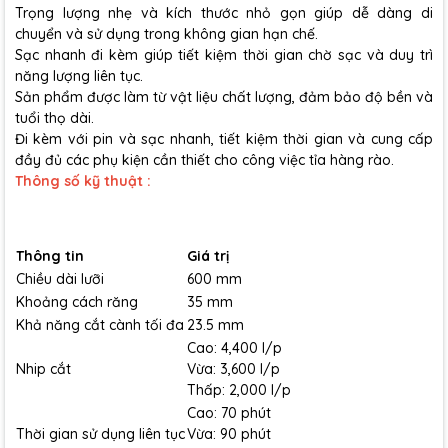
Trọng lượng nhẹ và kích thước nhỏ gọn giúp dễ dàng di
chuyển và sử dụng trong không gian hạn chế.
Sạc nhanh đi kèm giúp tiết kiệm thời gian chờ sạc và duy trì
năng lượng liên tục.
Sản phẩm được làm từ vật liệu chất lượng, đảm bảo độ bền và
tuổi thọ dài.
Đi kèm với pin và sạc nhanh, tiết kiệm thời gian và cung cấp
đầy đủ các phụ kiện cần thiết cho công việc tỉa hàng rào.
Thông số kỹ thuật :
Thông tin
Giá trị
Chiều dài lưỡi
600 mm
Khoảng cách răng
35 mm
Khả năng cắt cành tối đa
23.5 mm
Cao: 4,400 l/p
Nhip cắt
Vừa: 3,600 l/p
Thấp: 2,000 l/p
Cao: 70 phút
Thời gian sử dụng liên tục
Vừa: 90 phút