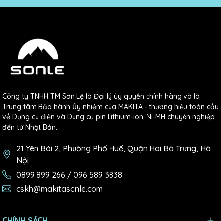
Công ty TNHH TM Sơn Lệ là Đại lý ủy quyền chính hãng và là
Trung tâm Bảo hành Ủy nhiệm của MAKITA - thương hiệu toàn cầu
về Dụng cụ điện và Dụng cụ pin Lithium-ion, Ni-MH chuyên nghiệp
đến từ Nhật Bản.
21 Yên Bái 2, Phường Phố Huế, Quận Hai Bà Trưng, Hà
Nội
0899 899 266 / 096 589 3838
cskh@makitasonle.com
CHÍNH SÁCH