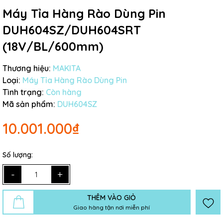
Máy Tỉa Hàng Rào Dùng Pin
DUH604SZ/DUH604SRT
(18V/BL/600mm)
Thương hiệu:
MAKITA
Loại:
Máy Tỉa Hàng Rào Dùng Pin
Tình trạng:
Còn hàng
Mã sản phẩm:
DUH604SZ
10.001.000₫
Số lượng:
-
+
THÊM VÀO GIỎ
Giao hàng tận nơi miễn phí