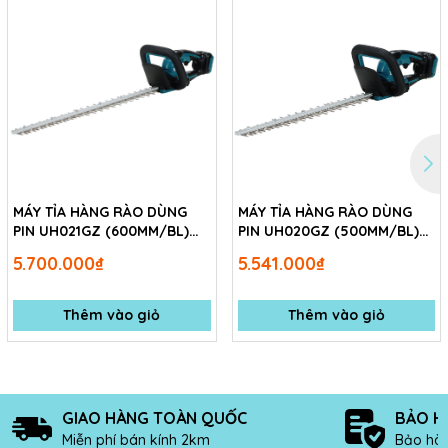
MÁY TỈA HÀNG RÀO DÙNG
MÁY TỈA HÀNG RÀO DÙNG
PIN UH021GZ (600MM/BL)
PIN UH020GZ (500MM/BL)
(40VMAX) Không kèm pin
(40VMAX) (Không kèm pin
5.700.000₫
5.541.000₫
sạc
sạc)
Thêm vào giỏ
Thêm vào giỏ
GIAO HÀNG TOÀN QUỐC
BẢO H
Miễn phí bán kính 2km
Bảo hàn