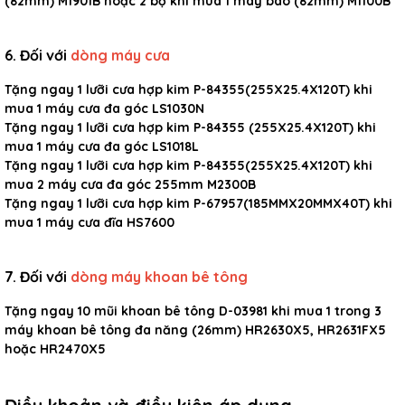
(82mm) M1901B hoặc 2 bộ khi mua 1 máy bào (82mm) M1100B
6. Đối với
dòng máy cưa
Tặng ngay 1 lưỡi cưa hợp kim P-84355(255X25.4X120T) khi
mua 1 máy cưa đa góc LS1030N
Tặng ngay 1 lưỡi cưa hợp kim P-84355 (255X25.4X120T) khi
mua 1 máy cưa đa góc LS1018L
Tặng ngay 1 lưỡi cưa hợp kim P-84355(255X25.4X120T) khi
mua 2 máy cưa đa góc 255mm M2300B
Tặng ngay 1 lưỡi cưa hợp kim P-67957(185MMX20MMX40T) khi
mua 1 máy cưa đĩa HS7600
7. Đối với
dòng máy khoan bê tông
Tặng ngay 10 mũi khoan bê tông D-03981 khi mua 1 trong 3
máy khoan bê tông đa năng (26mm) HR2630X5, HR2631FX5
hoặc HR2470X5