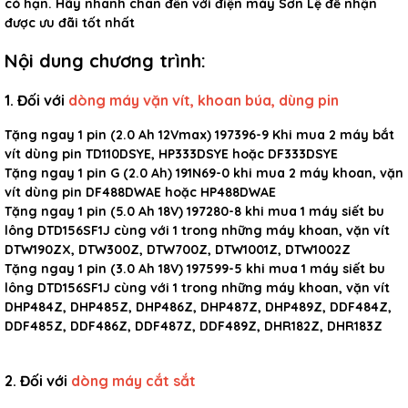
có hạn. Hãy nhanh chân đến với điện máy Sơn Lệ để nh
ận
được ưu đãi tốt nhất
Nội dung chương trình:
1. Đối với
dòng máy vặn vít, khoan búa, dùng pin
Tặng ngay 1 pin (2.0 Ah 12Vmax) 197396-9 Khi mua 2 máy bắt
vít dùng pin TD110DSYE, HP333DSYE hoặc DF333DSYE
Tặng ngay 1 pin G (2.0 Ah) 191N69-0 khi mua 2 máy khoan, vặn
vít dùng pin DF488DWAE hoặc HP488DWAE
Tặng ngay 1 pin (5.0 Ah 18V) 197280-8
khi mua 1 máy siết bu
lông DTD156SF1J cùng với 1 trong những máy khoan, vặn vít
DTW190ZX, DTW300Z, DTW700Z, DTW1001Z, DTW1002Z
Tặng ngay 1 pin (3.0 Ah 18V) 197599-5 khi mua
1 máy siết bu
lông DTD156SF1J cùng với 1 trong những máy khoan, vặn vít
DHP484Z, DHP485Z, DHP486Z, DHP487Z, DHP489Z, DDF484Z,
DDF485Z, DDF486Z, DDF487Z, DDF489Z, DHR182Z, DHR183Z
2. Đối với
dòng máy cắt sắt