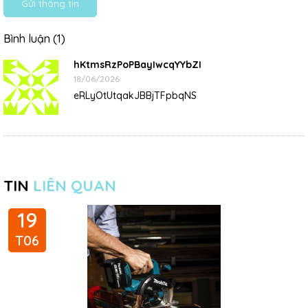
Gửi thông tin
Bình luận (1)
hKtmsRzPoPBayIwcqYYbZI
18/06/2026
eRLyOtUtqakJBBjTFpbqNS
TIN
LIÊN QUAN
19
T06