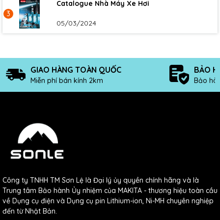
Catalogue Nhà Máy Xe Hơi
3
05/03/2024
GIAO HÀNG TOÀN QUỐC
BẢO H
Miễn phí bán kính 2km
Bảo hàn
Công ty TNHH TM Sơn Lệ là Đại lý ủy quyền chính hãng và là
Trung tâm Bảo hành Ủy nhiệm của MAKITA - thương hiệu toàn cầu
về Dụng cụ điện và Dụng cụ pin Lithium-ion, Ni-MH chuyên nghiệp
đến từ Nhật Bản.