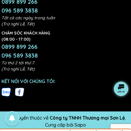
0899 899 266
096 589 3838
Tất cả các ngày trong tuần
(Trừ nghỉ Lễ, Tết)
CHĂM SÓC KHÁCH HÀNG
(08:00 - 17:00)
0899 899 266
096 589 3838
Từ thứ 2 tới thứ 7
(Trừ nghỉ Lễ, Tết)
KẾT NỐI VỚI CHÚNG TÔI:
Bản quyền thuộc về
Công ty TNHH Thương mại Sơn Lệ
.
Cung cấp bởi
Sapo